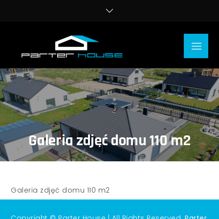
Skip
to
content
Menu
Parter
Energooszczędne
House –
domy parterowe
pod klucz nie daleko
Deweloper
morza, w Koszalinie,
w lukratywnej
Koszalin
dzielnicy Jamno
Galeria zdjęć domu 110 m2
Galeria zdjęć domu 110 m2
Copyright © Parter House | All Rights Reserved.
Parter